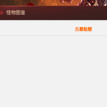
怪物图鉴
古墓骷髅